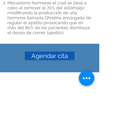
Mecanismo hormonal el cual se lleva a
cabo al remover el 70% del estómago
modificando la producción de una
hormona llamada Ghrelina encargada de
regular el apetito provocando que en
más del 80% de los pacientes disminuya
el deseo de comer (apetito).
Agendar cita
HOSPITAL ÁNGELES MORELIA
Consultorio 511-A
Av. Montaña Monarca #331, consultorio 511-A,